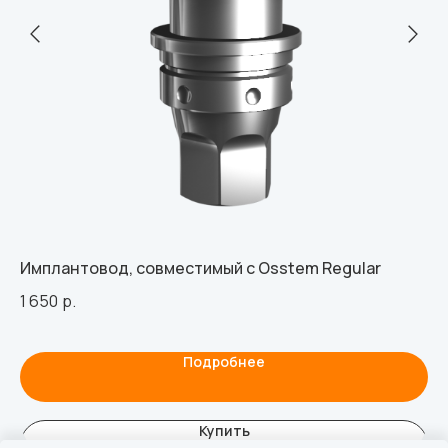
Имплантовод, совместимый с Osstem Regular
Аб
Bo
1 650
р.
48
Подробнее
Купить