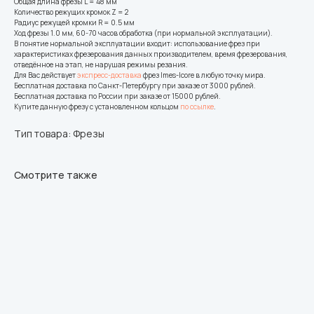
Общая длина фрезы L = 48 мм
Количество режущих кромок Z = 2
Радиус режущей кромки R = 0.5 мм
Ход фрезы 1.0 мм, 60-70 часов обработка (при нормальной эксплуатации).
В понятие нормальной эксплуатации входит: использование фрез при
характеристиках фрезерования данных производителем, время фрезерования,
отведённое на этап, не нарушая режимы резания.
Для Вас действует
экспресс-доставка
фрез Imes-Icore в любую точку мира.
Бесплатная доставка по Санкт-Петербургу при заказе от 3000 рублей.
Бесплатная доставка по России при заказе от 15000 рублей.
Купите данную фрезу с установленном кольцом
по ссылке
.
Тип товара: Фрезы
Смотрите также