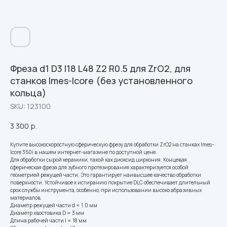
Фреза d1 D3 l18 L48 Z2 R0.5 для ZrO2, для
станков Imes-Icore (без установленного
кольца)
SKU:
123100
3 300
р.
Купите высокоскоростную сферическую фрезу для обработки ZrO2 на станках Imes-
Icore 350i в нашем интернет-магазине по доступной цене.
Для обработки сырой керамики, такой как диоксид циркония. Концевая
сферическая фреза для зубного протезирования характеризуется особой
геометрией режущей части. Это гарантирует наивысшее качество обработки
поверхности. Устойчивое к истиранию покрытие DLC обеспечивает длительный
срок службы инструмента, особенно, при использовании высоко абразивных
материалов.
Диаметр режущей части d = 1.0 мм
Диаметр хвостовика D = 3 мм
Длина рабочей части l = 18 мм