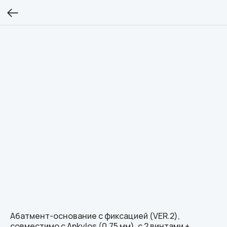
Абатмент-основание с фиксацией (VER.2),
совместимо с Ankylos (0.75 мм), с 2 винтами +