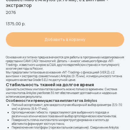
экстрактор
2076
1375,00
р.
Добавить в корзину
Основания из титана предназначаются для работы в программах моделирования
средствами CAM/ CAD/ технологий. Деталь — аналог немецкого бренда «NT-
Trading», известного широко в США, других европейских странах и популярного
многие уже годы в России.
Мы предлагаем титановые основания «NT-Trading» с фиксацией (VER.2), с 2
винтами + экстрактор, совместимые с Ankylos (0.75 мм), из медицинского титана
хорошего качества Grade 5 ELI по доступной цене.
Стабильность тканей на долгое время
Ценность системы имплантатов оценить можно только со временем. Система
имплантатов Ankylos уже более 30 лет обеспечивает долговечные и надежные
эстетические результаты.
Особенности и преимущества имплантатов Ankylos
Полный ассортимент, для каждого случая обширный выбор диаметра (3,5–7,0
мм) и длины (6,6–17 мм);
Ортопедическая гибкость: предоставляют для выбранного подхода и
различных клинических показаний выбор ортопедических компонентов;
Поверхность плеча имплантата микроструктурирована и вплоть до
абатмента формирует костную ткань;
Переключение платформ (горизонтальное смещение). Соединение Ankylos