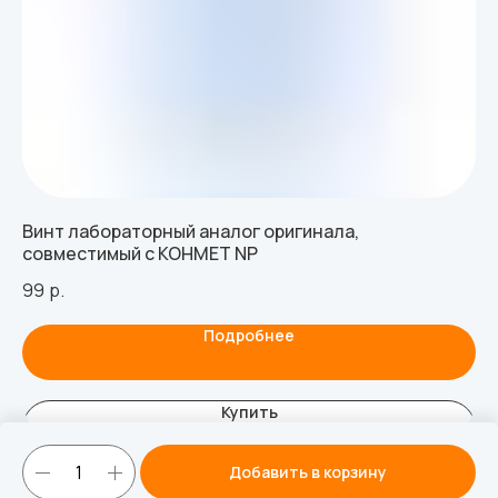
Винт лабораторный аналог оригинала,
Фо
совместимый с КОНМЕТ NP
Bo
99
р.
82
Подробнее
Купить
Добавить в корзину