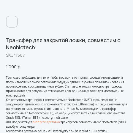
Трансфер для закрытой ложки, совместим с
Neobiotech
SKU:
1567
1 090
р.
Трансфер необходим для того, чтобы повысить точность проведения операции и
получить оптимальное положение будущих единиц с учетом позиционирования
по отношению к сохранившимся зубам. Снятие слепков с помощью трансферов
применяется для получения оттисков как для одиночных, так и для мостовидных
конструкций
Качественные трансферы, совместимые с Neobiotech (NBT), производятся на
заводе ортопедических компонентов Ультрастом (Ultrastom) и предназначены для
получения оттиска с уровня имплантата. У нас Вы можете купить трансфер,
совместимый с Neobiotech (NBT), из медицинского титана высочайшего качества
Grade 5 ELI (Титан ВТ6) по доступной цене.
Для Вас действует
экспресс-доставка
трансферов, совместимых с Neobiotech (NBT),
в любую точку мира.
Бесплатная доставка по Санкт-Петербургу при заказе от 3000 рублей.