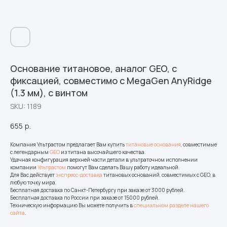
Основание титановое, аналог GEO, с
фиксацией, совместимо с MegaGen AnyRidge
(1.3 мм), с винтом
SKU:
1189
655
р.
Компания Ультрастом предлагает Вам купить
титановые основания
, совместимые
с легендарным
GEO
из титана высочайшего качества.
Удачная конфигурация верхней части детали в ультраточном исполнении
компании
Ультрастом
помогут Вам сделать Вашу работу идеальной.
Для Вас действует
экспресс-доставка
титановых оснований, совместимых с GEO, в
любую точку мира.
Бесплатная доставка по Санкт-Петербургу при заказе от 3000 рублей.
Бесплатная доставка по России при заказе от 15000 рублей.
Техническую информацию Вы можете получить в
специальном разделе нашего
сайта
.