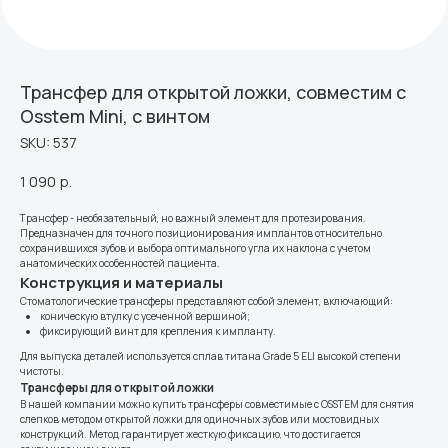
Трансфер для открытой ложки, совместим с
Osstem Mini, с винтом
SKU:
537
1 090
р.
Трансфер - необязательный, но важный элемент для протезирования.
Предназначен для точного позиционирования имплантов относительно
сохранившихся зубов и выбора оптимального угла их наклона с учетом
анатомических особенностей пациента.
Конструкция и материалы
Стоматологические трансферы представляют собой элемент, включающий:
коническую втулку с усеченной вершиной;
фиксирующий винт для крепления к импланту.
Для выпуска деталей используется сплав титана Grade 5 ELI высокой степени
чистоты.
Трансферы для открытой ложки
В нашей компании можно купить трансферы совместимые с OSSTEM для снятия
слепков методом открытой ложки для одиночных зубов или мостовидных
конструкций. Метод гарантирует жесткую фиксацию, что достигается