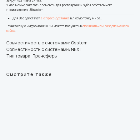
закручиванием винта.
У нас можно заказать элементы для реставрации зубов собственного
производства Ultrastom.
Для Вас действует
экспресс-доставка
в любую точку мира..
Техническую информацию Вы можете получить в
специальном разделе нашего
сайта
.
Совместимость с системами: Osstem
Совместимость с системами: NEXT
Тип товара: Трансферы
Смотрите также