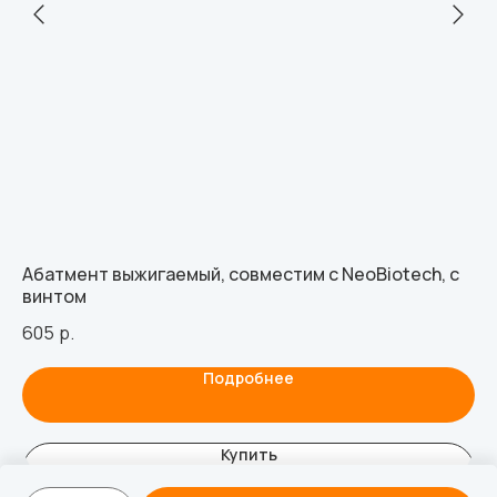
Абатмент выжигаемый, совместим с NeoBiotech, с
Ви
винтом
УЛ
605
р.
27
Подробнее
Купить