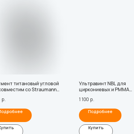
мент титановый угловой
Ультравинт NBL для
 совместим со Straumann
циркониевых и РММА
 Level RC (3.0 мм), с винтом
конструкций без испо
0
р.
1 100
р.
титановых оснований M
MUA УЛЬТРАСТОМ
Подробнее
Подробнее
Купить
Купить