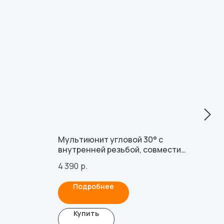
Мультиюнит угловой 30° с
Аба
внутренней резьбой, совместим
совм
льзования
с MegaGen AnyOne (4.5 мм), с
вин
4 390
р.
1 43
1.4 для
винтом
Подробнее
Купить