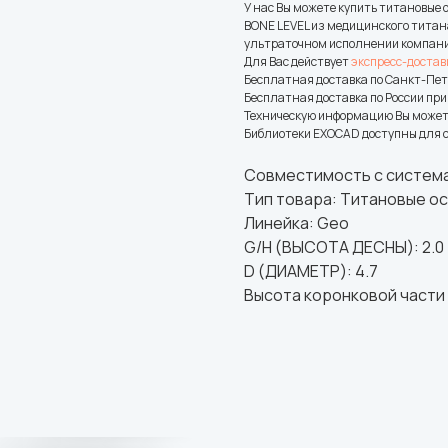
У нас Вы можете купить титановые
BONE LEVEL из медицинского титана
ультраточном исполнении компании
Для Вас действует
экспресс-достав
Бесплатная доставка по Санкт-Пете
Бесплатная доставка по России при 
Техническую информацию Вы может
Библиотеки EXOCAD доступны для 
Совместимость с система
Тип товара: Титановые о
Линейка: Geo
G/H (ВЫСОТА ДЕСНЫ): 2.0
D (ДИАМЕТР): 4.7
Высота коронковой части (