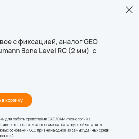
ое с фиксацией, аналог GEO,
mann Bone Level RC (2 мм), с
 в корзину
ны для работы средствами CAD/CAM-технологий в
ь является полным аналогом соответствующей детали от
овых оснований GEO признана одной из самых удачных среди
нований!