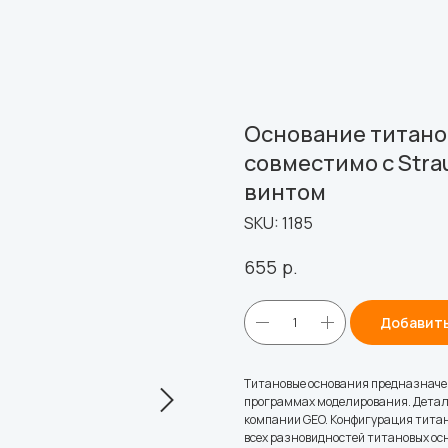
Основание титанов
совместимо с Strau
винтом
SKU:
1185
р.
655
Добавить
Титановые основания предназначе
программах моделирования. Детал
компании GEO. Конфигурация титан
всех разновидностей титановых ос