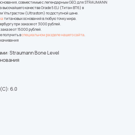
 основания, совместимые с легендарным GEO, для STRAUMANN
 высочайшего качества Grade 5 ELI (Титан ВТ6) в
 Ультрастом (Ultrastom) по доступной цене.
ка
титановых оснований в любую точку мира.
рбургу при заказе от 3000 рублей.
заказе от 15000 рублей.
е получить в
специальном разделе нашего сайта
.
скачивания
ми: Straumann Bone Level
снования
C): 6.0