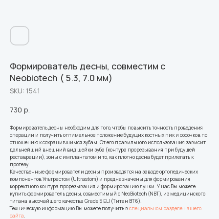
Формирователь десны, совместим с
Neobiotech ( 5.3, 7.0 мм)
SKU:
1541
730
р.
Формирователь десны необходим для того, чтобы повысить точность проведения
операции и получить оптимальное положение будущих костных пик и сосочков по
отношению к сохранившимся зубам. От его правильного использования зависит
дальнейший внешний вид шейки зуба (контура прорезывания при будущей
реставрации), зоны с имплантатом и то, как плотно десна будет прилегать к
протезу.
Качественные формирователи десны производятся на заводе ортопедических
компонентов Ультрастом (Ultrastom) и предназначены для формирования
корректного контура прорезывания и формированию лунки. У нас Вы можете
купить формирователь десны, совместимый с NeoBiotech (NBT), из медицинского
титана высочайшего качества Grade 5 ELI (Титан ВТ6).
Техническую информацию Вы можете получить в
специальном разделе нашего
сайта
.