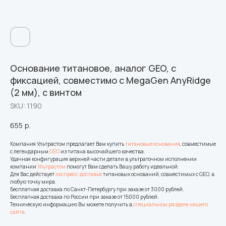
Основание титановое, аналог GEO, с
фиксацией, совместимо с MegaGen AnyRidge
(2 мм), с винтом
SKU:
1190
655
р.
Компания Ультрастом предлагает Вам купить
титановые основания
, совместимые
с легендарным
GEO
из титана высочайшего качества.
Удачная конфигурация верхней части детали в ультраточном исполнении
компании
Ультрастом
помогут Вам сделать Вашу работу идеальной.
Для Вас действует
экспресс-доставка
титановых оснований, совместимых с GEO, в
любую точку мира.
Бесплатная доставка по Санкт-Петербургу при заказе от 3000 рублей.
Бесплатная доставка по России при заказе от 15000 рублей.
Техническую информацию Вы можете получить в
специальном разделе нашего
сайта
.