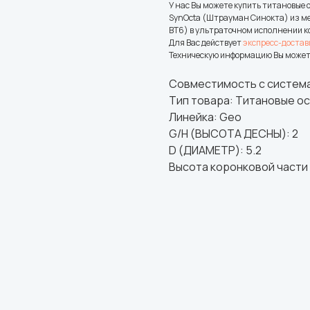
У нас Вы можете купить титановые
SynOcta (Штрауман Синокта) из ме
ВТ6) в ультраточном исполнении к
Для Вас действует
экспресс-достав
Техническую информацию Вы может
Совместимость с система
Тип товара: Титановые о
Линейка: Geo
G/H (ВЫСОТА ДЕСНЫ): 2
D (ДИАМЕТР): 5.2
Высота коронковой части 