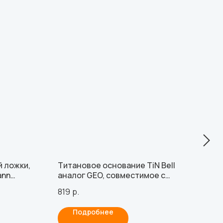
 ложки,
Титановое основание TiN Bell
Аба
ann
аналог GEO, совместимое с
сов
винт
NobelReplace NP
819
р.
489
Подробнее