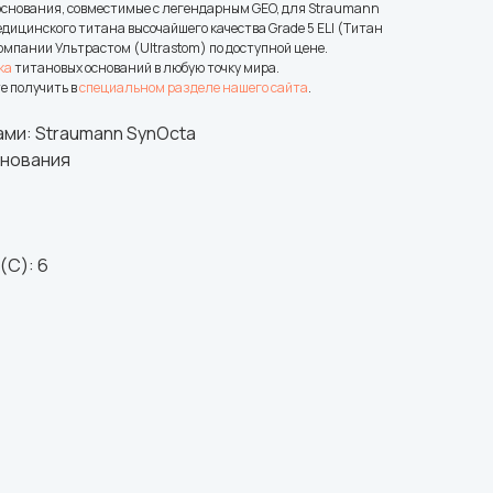
 основания, совместимые с легендарным GEO, для Straumann
дицинского титана высочайшего качества Grade 5 ELI (Титан
омпании Ультрастом (Ultrastom) по доступной цене.
ка
титановых оснований в любую точку мира.
е получить в
специальном разделе нашего сайта
.
ми: Straumann SynOcta
снования
(C): 6