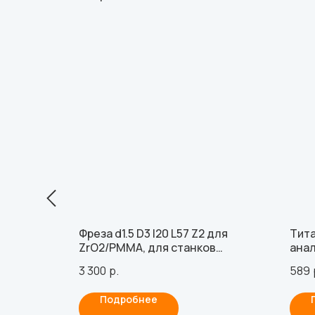
ямой,
Фреза d1.5 D3 l20 L57 Z2 для
Тита
nt 3.4
ZrO2/PMMA, для станков
анал
ZirkonZahn
3 300
р.
589
Подробнее