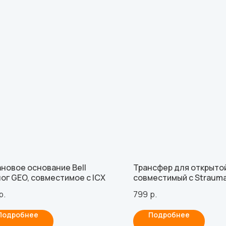
новое основание Bell
Трансфер для открытой
ог GEO, совместимое с ICX
совместимый с Straum
SynOcta WN, включая 1 
р.
799
р.
Подробнее
Подробнее