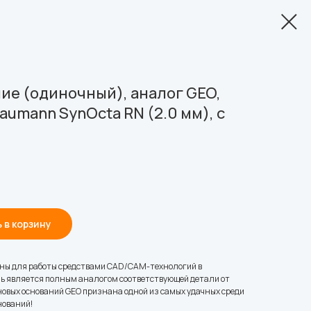
ие (одиночный), аналог GEO,
aumann SynOcta RN (2.0 мм), с
 в корзину
ны для работы средствами CAD/CAM-технологий в
ь является полным аналогом соответствующей детали от
овых оснований GEO признана одной из самых удачных среди
нований!