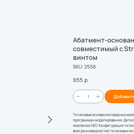
Абатмент-основан
совместимый с Str
винтом
SKU:
2556
р.
655
Добавить
Титановые основания предназначе
программах моделирования. Детал
компании GEO. Конфигурация титан
всех разновидностей титановых ос