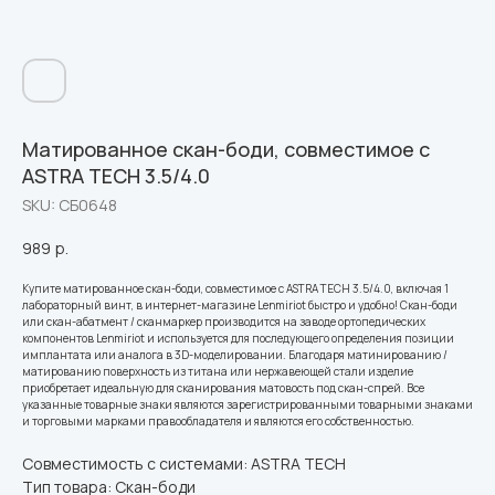
Матированное скан-боди, совместимое с
ASTRA TECH 3.5/4.0
SKU:
СБ0648
989
р.
Купите матированное скан-боди, совместимое с ASTRA TECH 3.5/4.0, включая 1
лабораторный винт, в интернет-магазине Lenmiriot быстро и удобно! Скан-боди
или скан-абатмент / сканмаркер производится на заводе ортопедических
компонентов Lenmiriot и используется для последующего определения позиции
имплантата или аналога в 3D-моделировании. Благодаря матинированию /
матированию поверхность из титана или нержавеющей стали изделие
приобретает идеальную для сканирования матовость под скан-спрей. Все
указанные товарные знаки являются зарегистрированными товарными знаками
и торговыми марками правообладателя и являются его собственностью.
Совместимость с системами: ASTRA TECH
Тип товара: Скан-боди