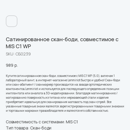
Сатинированное скан-боди, совместимое с
MIS C1 WP
SKU:
СБ0239
989
р.
Купите сатинированное скан-боди, совместимое с MIS C1 WP (5.0), включая 1
лабораторный винт, в интернет-магазине Lenmiriot быстро и удобно! Скан-боди
или скан-абатмент / сканмаркер производится на заводе ортопедических
компонентов Lenmiriot и используется для последующего определения позиции
имплантата или аналога в 3D-моделировании. Благодаря матинированию /
матированию поверхность из титана или нержавеющей стали изделие
приобретает идеальную для сканирования матовость под скан-спрей. Все
указанные товарные знаки являются зарегистрированными товарными знаками
и торговыми марками правообладателя и являются его собственностью.
Совместимость с системами: MIS C1
Тип товара: Скан-боди