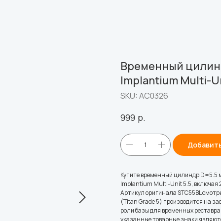
Временный цилинд
Implantium Multi-Uni
SKU:
АС0326
р.
999
Добавить
Купите временный цилиндр D=5.5 
Implantium Multi-Unit 5.5, включая 
Артикул оригинала STC55BL смотри
(Titan Grade 5) производится на за
роли базы для временных реставрац
указанные товарные знаки являют