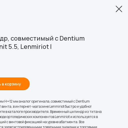
р, совместимый с Dentium
t 5.5, Lenmiriot I
 в корзину
мм H=12 мм аналог оригинала, совместимый с Dentium
2 винта, в интернет-магазине Lenmiriot быстро и удобно!
те в каталоге производителя. Временный цилиндр из титана
воде ортопедических компонентов Lenmiriot и используется в
ий с винтовой фиксацией на уровне абатмента. Все
ся зарегистрированными товарными знаками и торговыми