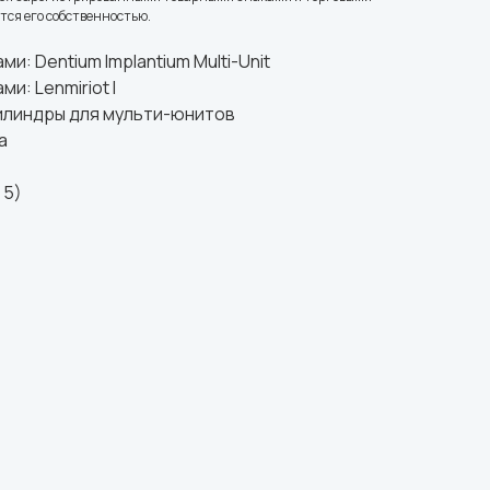
ся его собственностью.
: Dentium Implantium Multi-Unit
: Lenmiriot I
илиндры для мульти-юнитов
а
 5)