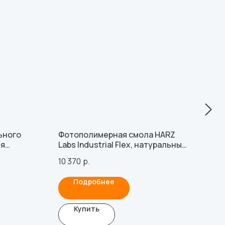
ьного
Фотополимерная смола HARZ
"Den
ля
Labs Industrial Flex, натуральный
фот
 /
(1000 гр)
Liqu
10 370
р.
14 0
я с XiVE
Подробнее
Купить