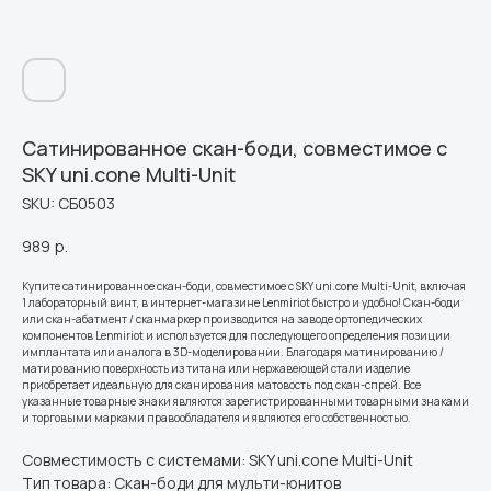
Сатинированное скан-боди, совместимое с
SKY uni.cone Multi-Unit
SKU:
СБ0503
989
р.
Купите сатинированное скан-боди, совместимое с SKY uni.cone Multi-Unit, включая
1 лабораторный винт, в интернет-магазине Lenmiriot быстро и удобно! Скан-боди
или скан-абатмент / сканмаркер производится на заводе ортопедических
компонентов Lenmiriot и используется для последующего определения позиции
имплантата или аналога в 3D-моделировании. Благодаря матинированию /
матированию поверхность из титана или нержавеющей стали изделие
приобретает идеальную для сканирования матовость под скан-спрей. Все
указанные товарные знаки являются зарегистрированными товарными знаками
и торговыми марками правообладателя и являются его собственностью.
Совместимость с системами: SKY uni.cone Multi-Unit
Тип товара: Скан-боди для мульти-юнитов