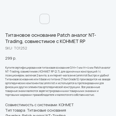
Титановое основание Patch аналог NT-
Trading, совместимое с КОНМЕТ RP
SKU:
ТО1252
299
р.
Купите сертифицированное титановое основание G/H=1 мм H=4 мм Patch аналог
NT-Trading, совместимое с КОНМЕТ RP (2.7), для одиночных конструкций / с
позиционером, включая 2 винта, в интернет-магазине Lenmiriot быстро и удобно!
Титановое основание или tibase из титана (Titan Grade 5) производится на заводе
ортопедических компонентов Lenmiriot и используется в протезировании для
фиксации других элементов ортопедической конструкции. Все указанные
товарные знаки являются зарегистрированными товарными знаками и
торговыми марками правообладателя и являются его собственностью.
Совместимость с системами: КОНМЕТ
Тип товара: Титановые основания
Линейка: Patch аналог NT-Trading