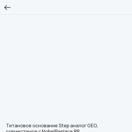
Титановое основание Step аналог GEO,
совместимое с NobelReplace RP