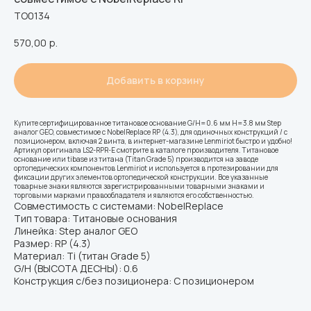
ТО0134
570,00
р.
Добавить в корзину
Купите сертифицированное титановое основание G/H=0.6 мм H=3.8 мм Step
аналог GEO, совместимое с NobelReplace RP (4.3), для одиночных конструкций / с
позиционером, включая 2 винта, в интернет-магазине Lenmiriot быстро и удобно!
Артикул оригинала LS2-RPR-E смотрите в каталоге производителя. Титановое
основание или tibase из титана (Titan Grade 5) производится на заводе
ортопедических компонентов Lenmiriot и используется в протезировании для
фиксации других элементов ортопедической конструкции. Все указанные
товарные знаки являются зарегистрированными товарными знаками и
торговыми марками правообладателя и являются его собственностью.
Совместимость с системами: NobelReplace
Тип товара: Титановые основания
Линейка: Step аналог GEO
Размер: RP (4.3)
Материал: Ti (титан Grade 5)
G/H (ВЫСОТА ДЕСНЫ): 0.6
Конструкция с/без позиционера: С позиционером