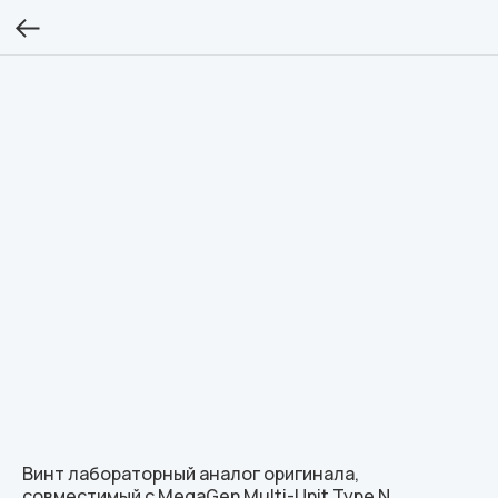
Винт лабораторный аналог оригинала,
совместимый с MegaGen Multi-Unit Type N