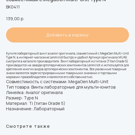
ВК0411
139,00
р.
Добавить в корзину
Купите лабораторный винт аналог оригинала, совместимый с MegaGen Multi-Unit
Type N, в интернет-магазине Lenmiriot быстро и удобно! Артикул оригинала MUAS
смотрите в каталоге производителя. Винт лабораторный из титана (Titan Grade 5)
производится на заводе ортопедических компонентов Lenmiriot и используется для
крепления многих видов ортопедических компонентов. Все указанные товарные
знаки являются зарегистрированными товарными знаками и торговыми
марками правообладателя и являются его собственностью.
Совместимость с системами: MegaGen Multi-Unit
Тип товара: Винты лабораторные для мульти-юнитов
Линейка: Аналог оригинала
Размер: Type N
Материал: Ti (титан Grade 5)
Назначение: Лабораторный
Смотрите также