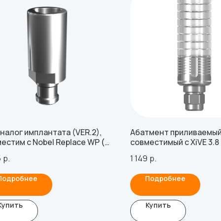
налог имплантата (VER.2),
Абатмент приливаемый
естим с Nobel Replace WP (с
совместимый с XiVE 3.8
том)
5
р.
1 149
р.
Подробнее
Подробнее
Купить
Купить