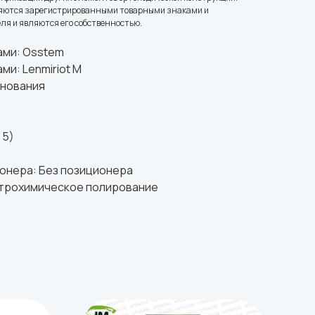
ляются зарегистрированными товарными знаками и
я и являются его собственностью.
ами: Osstem
и: Lenmiriot M
снования
 5)
ионера: Без позиционера
ктрохимическое полирование