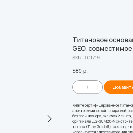
Титановое основа
GEO, совместимое с
SKU:
ТО1719
р.
589
Добавить
Купите сертифицированное титанов
электрохимической полировкой, сов
без позиционера, включая 2 винта, 
оригинала LL2-SUM20-N смотрите в
титана (Titan Grade 5) производитс
используется в протезировании дл