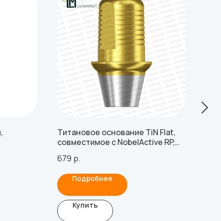
,
Титановое основание TiN Flat,
Мул
совместимое с NobelActive RP,
с Os
Lenmiriot A, NobelReplace Conical
679
р.
2 19
Connection, Lenmiriot CC
Подробнее
Купить