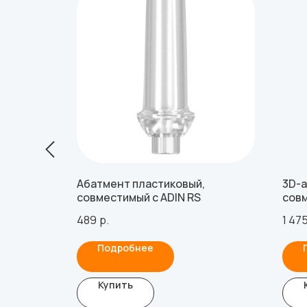
ьного
Абатмент пластиковый,
3D-а
я
совместимый с ADIN RS
совм
/
вин
489
р.
1 47
я с ICX
Подробнее
Купить