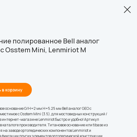
ние полированное Bell аналог
 Osstem Mini, Lenmiriot M
 в корзину
ое основание G/H=2 мм H=5.25 мм Bell аналог GEO с
местимое с Osstem Mini (3.5), для мостовидных конструкций /
в интернет-магазине Lenmiriot быстро и удобно! Артикул
 каталоге производителя. Титановое основание или tibase из
я на заводе ортопедических компонентов Lenmiriot и
я фиксации других элементов ортопедической конструкции.