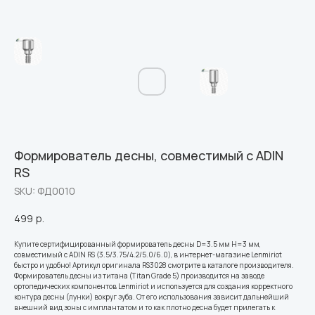
Формирователь десны, совместимый с ADIN
RS
SKU:
ФД0010
499
р.
Купите сертифицированный формирователь десны D=3.5 мм H=3 мм,
совместимый с ADIN RS (3.5/3.75/4.2/5.0/6.0), в интернет-магазине Lenmiriot
быстро и удобно! Артикул оригинала RS3028 смотрите в каталоге производителя.
Формирователь десны из титана (Titan Grade 5) производится на заводе
ортопедических компонентов Lenmiriot и используется для создания корректного
контура десны (лунки) вокруг зуба. От его использования зависит дальнейший
внешний вид зоны с имплантатом и то как плотно десна будет прилегать к