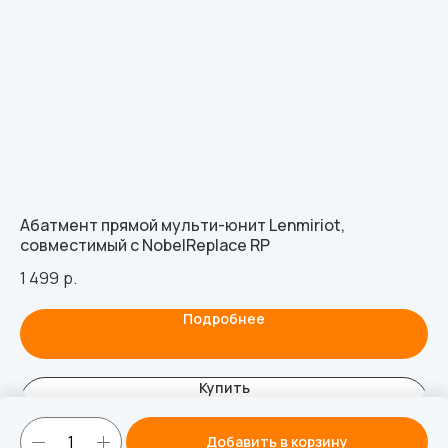
Абатмент прямой мульти-юнит Lenmiriot,
Аб
совместимый с NobelReplace RP
Le
1 499
р.
66
Подробнее
Купить
Добавить в корзину