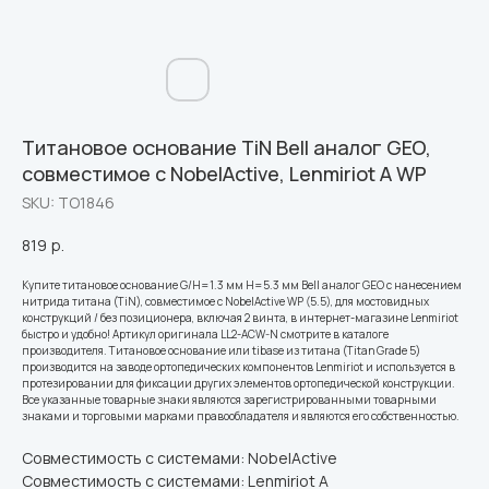
Титановое основание TiN Bell аналог GEO,
совместимое с NobelActive, Lenmiriot A WP
SKU:
ТО1846
819
р.
Купите титановое основание G/H=1.3 мм H=5.3 мм Bell аналог GEO с нанесением
нитрида титана (TiN), совместимое с NobelActive WP (5.5), для мостовидных
конструкций / без позиционера, включая 2 винта, в интернет-магазине Lenmiriot
быстро и удобно! Артикул оригинала LL2-ACW-N смотрите в каталоге
производителя. Титановое основание или tibase из титана (Titan Grade 5)
производится на заводе ортопедических компонентов Lenmiriot и используется в
протезировании для фиксации других элементов ортопедической конструкции.
Все указанные товарные знаки являются зарегистрированными товарными
знаками и торговыми марками правообладателя и являются его собственностью.
Совместимость с системами: NobelActive
Совместимость с системами: Lenmiriot A