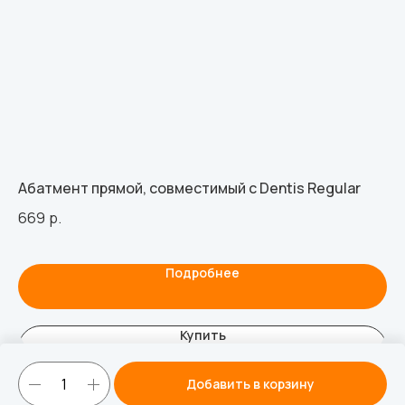
Абатмент прямой, совместимый с Dentis Regular
Му
со
669
р.
мм
4 
Подробнее
Купить
Добавить в корзину