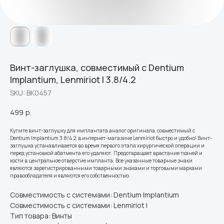
Винт-заглушка, совместимый с Dentium
Implantium, Lenmiriot I 3.8/4.2
SKU:
ВК0457
499
р.
Купите винт-заглушку для имплантата аналог оригинала, совместимый с
Dentium Implantium 3.8/4.2, в интернет-магазине Lenmiriot быстро и удобно! Винт-
заглушка устанавливается во время первого этапа хирургической операции и
перед установкой абатмента его удаляют. Предотвращает врастание тканей и
кости в центральное отверстие импланта. Все указанные товарные знаки
являются зарегистрированными товарными знаками и торговыми марками
правообладателя и являются его собственностью.
Совместимость с системами: Dentium Implantium
Совместимость с системами: Lenmiriot I
Тип товара: Винты