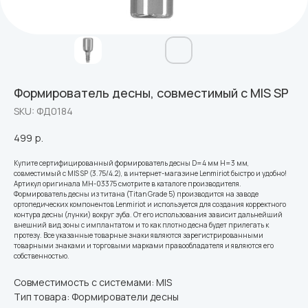
Формирователь десны, совместимый с MIS SP
SKU:
ФД0184
499
р.
Купите сертифицированный формирователь десны D=4 мм H=3 мм,
совместимый с MIS SP (3.75/4.2), в интернет-магазине Lenmiriot быстро и удобно!
Артикул оригинала MH-03375 смотрите в каталоге производителя.
Формирователь десны из титана (Titan Grade 5) производится на заводе
ортопедических компонентов Lenmiriot и используется для создания корректного
контура десны (лунки) вокруг зуба. От его использования зависит дальнейший
внешний вид зоны с имплантатом и то как плотно десна будет прилегать к
протезу. Все указанные товарные знаки являются зарегистрированными
товарными знаками и торговыми марками правообладателя и являются его
собственностью.
Совместимость с системами: MIS
Тип товара: Формирователи десны