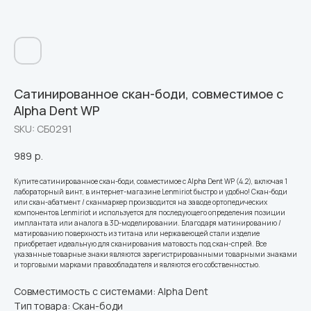
Сатинированное скан-боди, совместимое с
Alpha Dent WP
SKU:
СБ0291
989
р.
Купите сатинированное скан-боди, совместимое с Alpha Dent WP (4.2), включая 1
лабораторный винт, в интернет-магазине Lenmiriot быстро и удобно! Скан-боди
или скан-абатмент / сканмаркер производится на заводе ортопедических
компонентов Lenmiriot и используется для последующего определения позиции
имплантата или аналога в 3D-моделировании. Благодаря матинированию /
матированию поверхность из титана или нержавеющей стали изделие
приобретает идеальную для сканирования матовость под скан-спрей. Все
указанные товарные знаки являются зарегистрированными товарными знаками
и торговыми марками правообладателя и являются его собственностью.
Совместимость с системами: Alpha Dent
Тип товара: Скан-боди