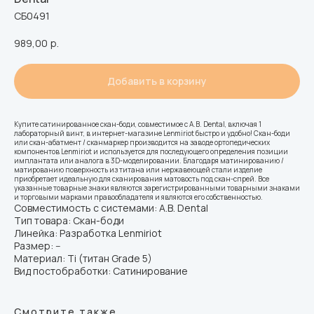
СБ0491
989,00
р.
Добавить в корзину
Купите сатинированное скан-боди, совместимое с A.B. Dental, включая 1
лабораторный винт, в интернет-магазине Lenmiriot быстро и удобно! Скан-боди
или скан-абатмент / сканмаркер производится на заводе ортопедических
компонентов Lenmiriot и используется для последующего определения позиции
имплантата или аналога в 3D-моделировании. Благодаря матинированию /
матированию поверхность из титана или нержавеющей стали изделие
приобретает идеальную для сканирования матовость под скан-спрей. Все
указанные товарные знаки являются зарегистрированными товарными знаками
и торговыми марками правообладателя и являются его собственностью.
Совместимость с системами: A.B. Dental
Тип товара: Скан-боди
Линейка: Разработка Lenmiriot
Размер: --
Материал: Ti (титан Grade 5)
Вид постобработки: Сатинирование
Смотрите также