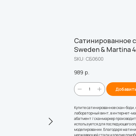
Сатинированное с
Sweden & Martina 4
SKU:
СБ0600
р.
989
Добавить
Купите сатинированное скан-боди, с
лабораторный винт, в интернет-маг
абатмент / сканмаркер производитс
используется для последующего оп
моделировании. Благодаря матини
нержавеющей стали изделие приобр