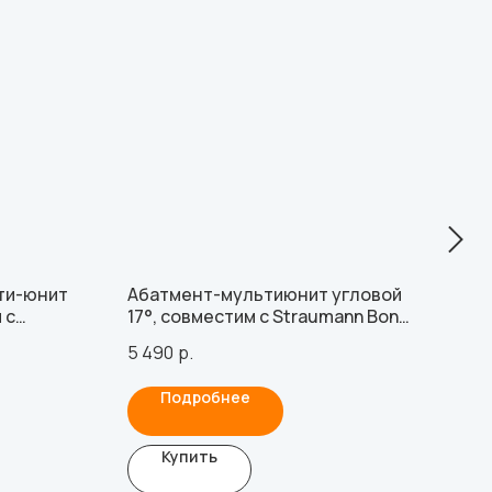
ти-юнит
Абатмент-мультиюнит угловой
Осн
 с
17°, совместим с Straumann Bone
GEO
Level RC (2.5 мм), type B
MIS 
5 490
р.
655
Подробнее
Купить