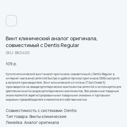
Винт клинический аналог оригинала,
совместимый с Dentis Regular
SKU:
ВК0400
109
р.
Купите клинический винт аналог оригинала, совместимый с Dentis Regular, в
интернет-магазине Lenmiriot быстро и удобно! Артикул оригинала DSAS смотрите
в каталоге производителя. Винт клинический из титана (Titan Grade 5)
производится на заводе ортопедических компонентов Lenmiriot и используется для
крепления многих видов ортопедических компонентов. Все указанные товарные
знаки являются зарегистрированными товарными знаками и торговыми
марками правообладателя и являются его собственностью.
Совместимость с системами: Dentis
Тип товара: Винты клинические
Линейка: Аналог оригинала