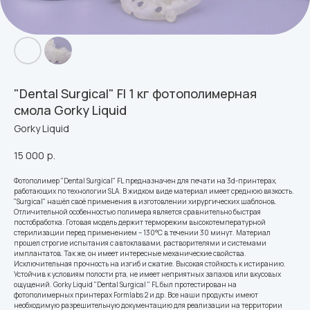
"Dental Surgical" Fl 1 кг фотополимерная
смола Gorky Liquid
Gorky Liquid
15 000
р.
Фотополимер "Dental Surgical" FL предназначен для печати на 3d-принтерах,
работающих по технологии SLA. В жидком виде материал имеет среднюю вязкость.
"Surgical" нашёл своё применения в изготовлении хирургических шаблонов.
Отличительной особенностью полимера является сравнительно быстрая
постобработка. Готовая модель держит терморежим высокотемпературной
стерилизации перед применением – 130°С в течении 30 минут. Материал
прошел строгие испытания с автоклавами, растворителями и системами
имплантатов. Так же, он имеет интересные механические свойства.
Исключительная прочность на изгиб и сжатие. Высокая стойкость к истиранию.
Устойчив к условиям полости рта, не имеет неприятных запахов или вкусовых
ощущений. Gorky Liquid "Dental Surgical " FL был протестирован на
фотополимерных принтерах Formlabs 2 и др. Все наши продукты имеют
необходимую разрешительную документацию для реализации на территории