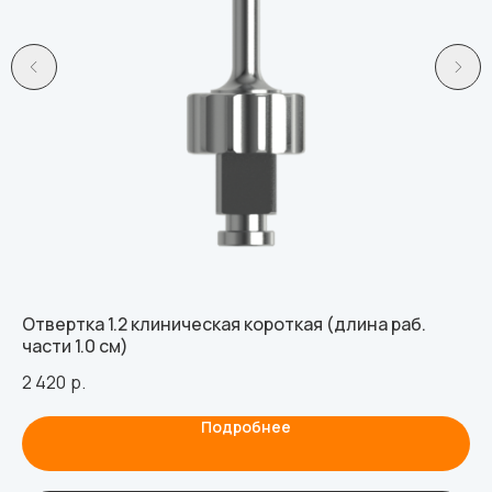
Отвертка 1.2 клиническая короткая (длина раб.
Ос
части 1.0 см)
со
2 420
р.
65
Подробнее