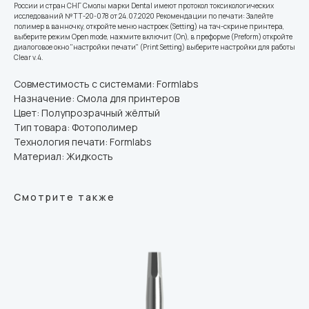
России и стран СНГ Смолы марки Dental имеют протокол токсикологических
исследований № ТТ-20-078 от 24.07.2020 Рекомендации по печати: Залейте
полимер в ванночку, откройте меню настроек (Setting) на тач-скрине принтера,
выберите режим Open mode, нажмите включит (On), в преформе (Preform) откройте
диалоговое окно "настройки печати" (Print Setting) выберите настройки для работы
Clear v.4.
Совместимость с системами: Formlabs
Назначение: Смола для принтеров
Цвет: Полупрозрачный жёлтый
Тип товара: Фотополимер
Технология печати: Formlabs
Материал: Жидкость
Смотрите также