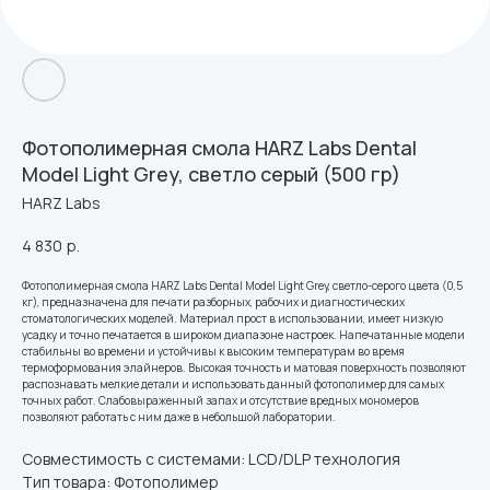
Фотополимерная смола HARZ Labs Dental
Model Light Grey, светло серый (500 гр)
HARZ Labs
4 830
р.
Фотополимерная смола HARZ Labs Dental Model Light Grey, светло-серого цвета (0,5
кг), предназначена для печати разборных, рабочих и диагностических
стоматологических моделей. Материал прост в использовании, имеет низкую
усадку и точно печатается в широком диапазоне настроек. Напечатанные модели
стабильны во времени и устойчивы к высоким температурам во время
термоформования элайнеров. Высокая точность и матовая поверхность позволяют
распознавать мелкие детали и использовать данный фотополимер для самых
точных работ. Слабовыраженный запах и отсутствие вредных мономеров
позволяют работать с ним даже в небольшой лаборатории.
Совместимость с системами: LCD/DLP технология
Тип товара: Фотополимер