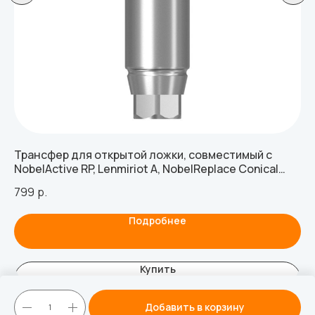
Трансфер для открытой ложки, совместимый с
Ос
NobelActive RP, Lenmiriot A, NobelReplace Conical
со
Connection, Lenmiriot CC, включая 1 винт
799
р.
65
Подробнее
Купить
Добавить в корзину