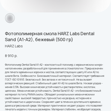
Фотополимерная смола HARZ Labs Dental
Sand (A1-A2), бежевый (500 гр)
HARZ Labs
8 910
р.
Фотополимер Dental Sand A1-A2 – композитный полимер, с керамическим микро-
наполнением, разработанный для применения в стоматологии. Предназначен
для печати временных коронок и мостов, соответствующих цвету А1 или А2 по
шкале Вита. Особенности: Биосовместимый материал. Соответствует требования
ГОСТ-ISO 10993. Безопасный. Без запаха и не токсичный. Не вызывает
аллергических реакций. Стабильный цвет А1-А2 по шкале Вита. Низкая усадка -
менее 0,5%. Высокая химическая устойчивость к растворителям, кислотам,
щелочам. Механическая устойчивость. Dental Sand A1-A2 - это биосовместимый
материал по типу PMMA смолы. Обладает уникальными механическими
свойствами: высокой твердостью, прочностью на разрыв, истирание и
устойчивостью к царапинам. Сохраняет цвет в течении длительного времени,
даже в агрессивной среде. Материал практически не дает усадки, что позволяет
печатать модели с точным размером. Материал стабилен, не образует осадков,