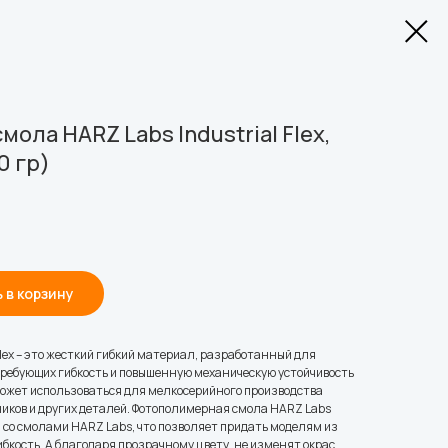
ола HARZ Labs Industrial Flex,
0 гр)
 в корзину
Flex – это жесткий гибкий материал, разработанный для
ребующих гибкость и повышенную механическую устойчивость
x может использоваться для мелкосерийного производства
ников и других деталей. Фотополимерная смола HARZ Labs
ся со смолами HARZ Labs, что позволяет придать моделям из
ибкость. А благодаря прозрачному цвету, не изменят окрас