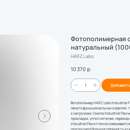
Фотополимерная см
натуральный (100
HARZ Labs
р.
10 370
Добавить
Фотополимер HARZ Labs Industrial 
печати функциональных изделий, т
к нагрузкам. Смола Industrial Fle
прокладок, уплотнителей, переход
Industrial Flex отлично смешивает
других смол большую прочность и г