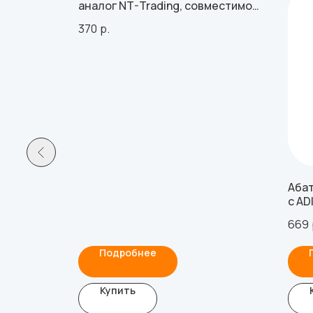
аналог NT-Trading, совместимое
с Osstem Mini, Lenmiriot M
370
р.
местимый
Абат
с AD
669
Подробнее
Купить