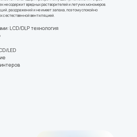
lex не содержит вредных растворителей и летучих мономеров.
ций, раздражений и не имеет запаха, поэтому спокойно
х с естественной вентиляцией.
ми: LCD/DLP технология
р
LCD/LED
кие
ринтеров