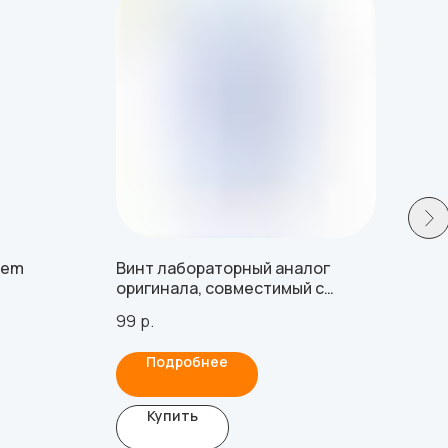
tem
Винт лабораторный аналог
Аба
оригинала, совместимый с
с NI
BioHorizons 3.0, 3.5, 4.5, 5.7
99
р.
669
Подробнее
Купить